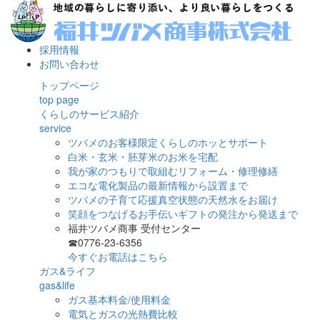
採用情報
お問い合わせ
トップページ
top page
くらしのサービス紹介
service
ツバメのお客様限定くらしのホッとサポート
白米・玄米・胚芽米のお米を宅配
我が家のつもりで取組むリフォーム・修理修繕
エコな電化製品の最新情報から設置まで
ツバメの子育て応援真空状態の天然水をお届け
笑顔をつなげるお手伝いギフトの発注から発送まで
福井ツバメ商事 受付センター
☎0776-23-6356
今すぐお電話はこちら
ガス&ライフ
gas&life
ガス基本料金/使用料金
電気とガスの光熱費比較