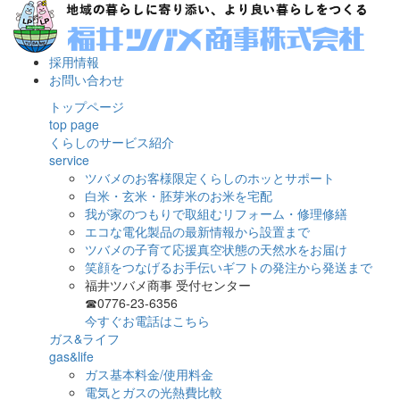
採用情報
お問い合わせ
トップページ
top page
くらしのサービス紹介
service
ツバメのお客様限定くらしのホッとサポート
白米・玄米・胚芽米のお米を宅配
我が家のつもりで取組むリフォーム・修理修繕
エコな電化製品の最新情報から設置まで
ツバメの子育て応援真空状態の天然水をお届け
笑顔をつなげるお手伝いギフトの発注から発送まで
福井ツバメ商事 受付センター
☎0776-23-6356
今すぐお電話はこちら
ガス&ライフ
gas&life
ガス基本料金/使用料金
電気とガスの光熱費比較