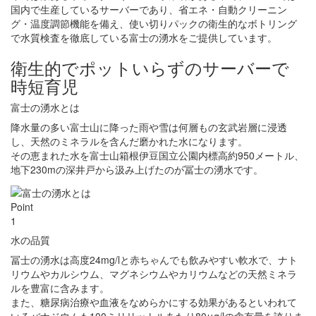
国内で生産しているサーバーであり、省エネ・自動クリーニン
グ・温度調節機能を備え、使い切りパックの衛生的なボトリング
で水質検査を徹底している富士の湧水をご提供しています。
衛生的でポットいらずのサーバーで
時短育児
富士の湧水とは
降水量の多い富士山に降った雨や雪は何層もの玄武岩層に浸透
し、天然のミネラルを含んだ磨かれた水になります。
その恵まれた水を富士山箱根伊豆国立公園内標高約950メートル、
地下230mの深井戸から汲み上げたのが冨士の湧水です。
Point
1
水の品質
冨士の湧水は高度24mg/lと赤ちゃんでも飲みやすい軟水で、ナト
リウムやカルシウム、マグネシウムやカリウムなどの天然ミネラ
ルを豊富に含みます。
また、糖尿病治療や血液をなめらかにする効果があるといわれて
いるバナジウムも100ミリリットルあたり80μg/lの含有量を誇りま