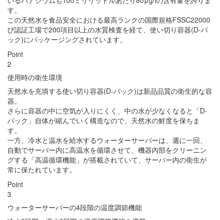
す。
この天然水を食品安全における最高ランクの国際規格FSSC22000
び認証工場で200項目以上の水質検査を経て、使い切り容器(D-パ
ック)にパッケージングされています。
Point
2
使用時の衛生環境
天然水を充填する使い切り容器(D-パック)は新品品質の衛生的な容
器。
さらに容器の中に空気が入りにくく、中の水が少なくなると「D-
パック」自体が縮んでいく構造なので、天然水の鮮度を保ちま
す。
一方、冷水と温水を給水するウォーターサーバーは、週に一回、
自動でサーバー内に高温水を循環させて、機器内部をクリーニン
グする「高温循環機能」が搭載されていて、サーバー内の衛生が
常に保たれています。
Point
3
ウォーターサーバーの4段階の温度調節機能