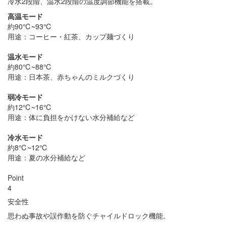
冷水2段階、温水2段階の温度調節機能を搭載。
高温モード
約90℃~93℃
用途：コーヒー・紅茶、カップ麺づくり
温水モード
約80℃~88℃
用途：日本茶、赤ちゃんのミルクづくり
弱冷モード
約12℃~16℃
用途：体に負担をかけない水分補給など
冷水モード
約8℃~12℃
用途：夏の水分補給など
Point
4
安全性
思わぬ事故や誤作動を防ぐチャイルドロック機能。