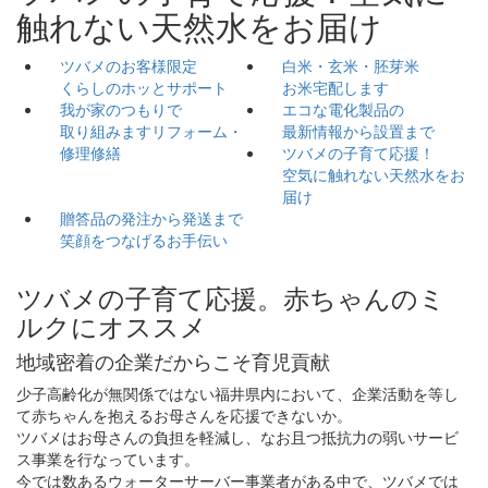
触れない天然水をお届け
ツバメのお客様限定
白米・玄米・胚芽米
くらしのホッとサポート
お米宅配します
我が家のつもりで
エコな電化製品の
取り組みます
リフォーム・
最新情報から設置まで
修理修繕
ツバメの子育て応援！
空気に触れない
天然水をお
届け
贈答品の発注から発送まで
笑顔をつなげるお手伝い
ツバメの子育て応援。赤ちゃんのミ
ルクにオススメ
地域密着の企業だからこそ育児貢献
少子高齢化が無関係ではない福井県内において、企業活動を等し
て赤ちゃんを抱えるお母さんを応援できないか。
ツバメはお母さんの負担を軽減し、なお且つ抵抗力の弱いサービ
ス事業を行なっています。
今では数あるウォーターサーバー事業者がある中で、ツバメでは