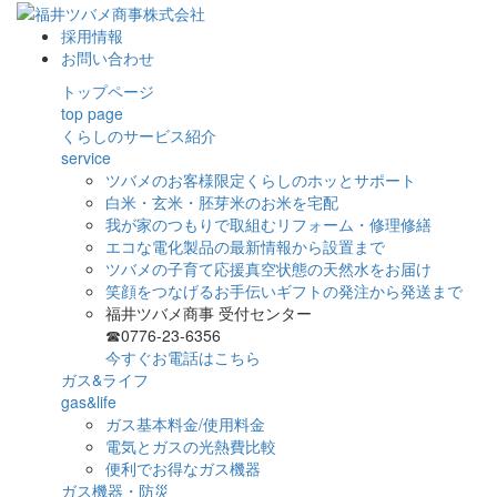
採用情報
お問い合わせ
トップページ
top page
くらしのサービス紹介
service
ツバメのお客様限定くらしのホッとサポート
白米・玄米・胚芽米のお米を宅配
我が家のつもりで取組むリフォーム・修理修繕
エコな電化製品の最新情報から設置まで
ツバメの子育て応援真空状態の天然水をお届け
笑顔をつなげるお手伝いギフトの発注から発送まで
福井ツバメ商事 受付センター
☎0776-23-6356
今すぐお電話はこちら
ガス&ライフ
gas&life
ガス基本料金/使用料金
電気とガスの光熱費比較
便利でお得なガス機器
ガス機器・防災